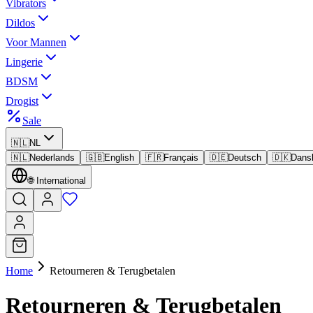
Vibrators
Dildos
Voor Mannen
Lingerie
BDSM
Drogist
Sale
🇳🇱
NL
🇳🇱
Nederlands
🇬🇧
English
🇫🇷
Français
🇩🇪
Deutsch
🇩🇰
Dans
🌐
International
Home
Retourneren & Terugbetalen
Retourneren & Terugbetalen