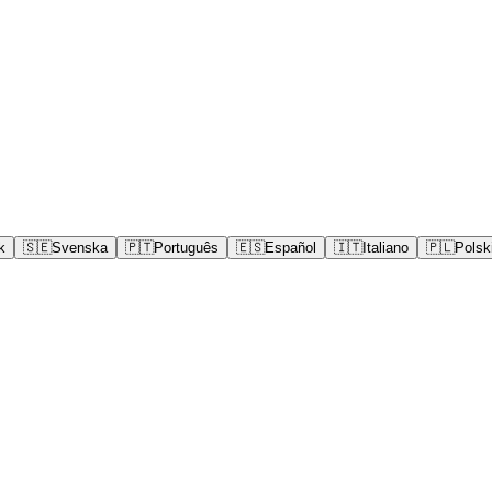
k
🇸🇪
Svenska
🇵🇹
Português
🇪🇸
Español
🇮🇹
Italiano
🇵🇱
Polsk