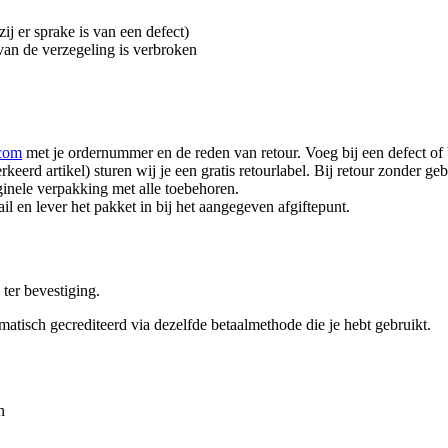
ij er sprake is van een defect)
an de verzegeling is verbroken
.com
met je ordernummer en de reden van retour. Voeg bij een defect of 
keerd artikel) sturen wij je een gratis retourlabel. Bij retour zonder ge
ginele verpakking met alle toebehoren.
il en lever het pakket in bij het aangegeven afgiftepunt.
 ter bevestiging.
matisch gecrediteerd via dezelfde betaalmethode die je hebt gebruikt.
n