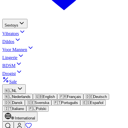
Sextoys
Vibrators
Dildos
Voor Mannen
Lingerie
BDSM
Drogist
Sale
🇳🇱
NL
🇳🇱
Nederlands
🇬🇧
English
🇫🇷
Français
🇩🇪
Deutsch
🇩🇰
Dansk
🇸🇪
Svenska
🇵🇹
Português
🇪🇸
Español
🇮🇹
Italiano
🇵🇱
Polski
🌐
International