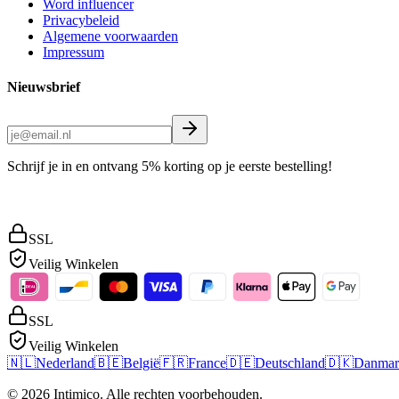
Word influencer
Privacybeleid
Algemene voorwaarden
Impressum
Nieuwsbrief
Schrijf je in en ontvang 5% korting op je eerste bestelling!
SSL
Veilig Winkelen
SSL
Veilig Winkelen
🇳🇱
Nederland
🇧🇪
België
🇫🇷
France
🇩🇪
Deutschland
🇩🇰
Danmar
©
2026
Intimico
.
Alle rechten voorbehouden.