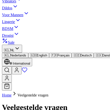
Vibrators
Dildos
Voor Mannen
Lingerie
BDSM
Drogist
Sale
🇳🇱
NL
🇳🇱
Nederlands
🇬🇧
English
🇫🇷
Français
🇩🇪
Deutsch
🇩🇰
Dans
🌐
International
Home
Veelgestelde vragen
Veelgestelde vragen