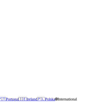
🇹
Portugal
🇮🇪
Ireland
🇵🇱
Polska
🌐
International