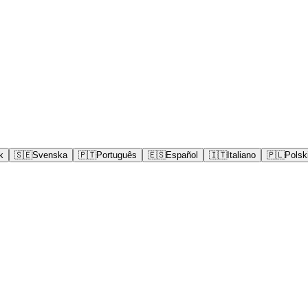
k
🇸🇪
Svenska
🇵🇹
Português
🇪🇸
Español
🇮🇹
Italiano
🇵🇱
Polsk