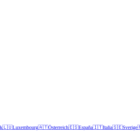
k
🇱🇺
Luxembourg
🇦🇹
Österreich
🇪🇸
España
🇮🇹
Italia
🇸🇪
Sverige
