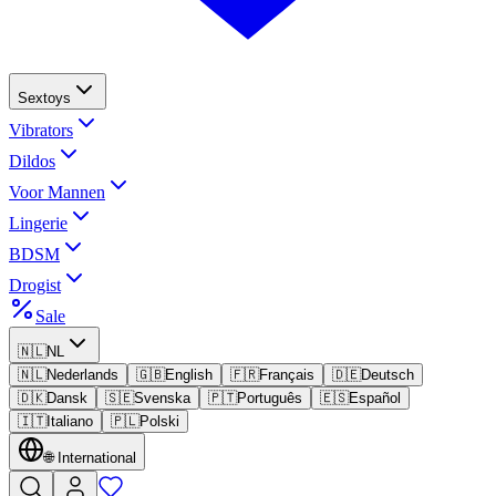
Sextoys
Vibrators
Dildos
Voor Mannen
Lingerie
BDSM
Drogist
Sale
🇳🇱
NL
🇳🇱
Nederlands
🇬🇧
English
🇫🇷
Français
🇩🇪
Deutsch
🇩🇰
Dansk
🇸🇪
Svenska
🇵🇹
Português
🇪🇸
Español
🇮🇹
Italiano
🇵🇱
Polski
🌐
International