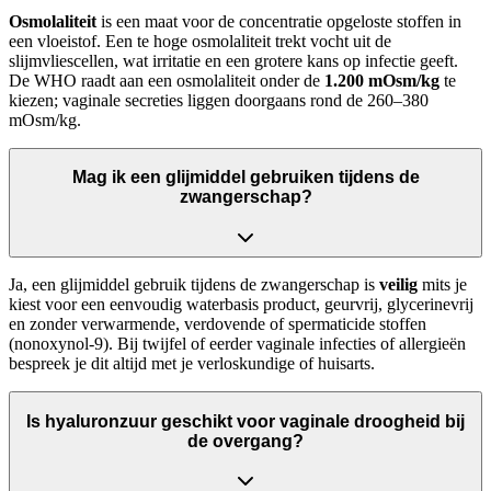
Osmolaliteit
is een maat voor de concentratie opgeloste stoffen in
een vloeistof. Een te hoge osmolaliteit trekt vocht uit de
slijmvliescellen, wat irritatie en een grotere kans op infectie geeft.
De WHO raadt aan een osmolaliteit onder de
1.200 mOsm/kg
te
kiezen; vaginale secreties liggen doorgaans rond de 260–380
mOsm/kg.
Mag ik een glijmiddel gebruiken tijdens de
zwangerschap?
Ja, een glijmiddel gebruik tijdens de zwangerschap is
veilig
mits je
kiest voor een eenvoudig waterbasis product, geurvrij, glycerinevrij
en zonder verwarmende, verdovende of spermaticide stoffen
(nonoxynol-9). Bij twijfel of eerder vaginale infecties of allergieën
bespreek je dit altijd met je verloskundige of huisarts.
Is hyaluronzuur geschikt voor vaginale droogheid bij
de overgang?