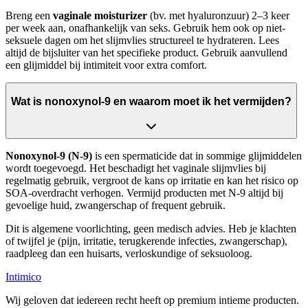
Breng een
vaginale moisturizer
(bv. met hyaluronzuur) 2–3 keer
per week aan, onafhankelijk van seks. Gebruik hem ook op niet-
seksuele dagen om het slijmvlies structureel te hydrateren. Lees
altijd de bijsluiter van het specifieke product. Gebruik aanvullend
een glijmiddel bij intimiteit voor extra comfort.
Wat is nonoxynol-9 en waarom moet ik het vermijden?
Nonoxynol-9 (N-9)
is een spermaticide dat in sommige glijmiddelen
wordt toegevoegd. Het beschadigt het vaginale slijmvlies bij
regelmatig gebruik, vergroot de kans op irritatie en kan het risico op
SOA-overdracht verhogen. Vermijd producten met N-9 altijd bij
gevoelige huid, zwangerschap of frequent gebruik.
Dit is algemene voorlichting, geen medisch advies. Heb je klachten
of twijfel je (pijn, irritatie, terugkerende infecties, zwangerschap),
raadpleeg dan een huisarts, verloskundige of seksuoloog.
Intimico
Wij geloven dat iedereen recht heeft op premium intieme producten.