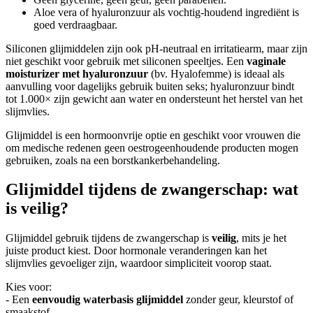
Aloe vera of hyaluronzuur als vochtig-houdend ingrediënt is
goed verdraagbaar.
Siliconen glijmiddelen zijn ook pH-neutraal en irritatiearm, maar zijn
niet geschikt voor gebruik met siliconen speeltjes. Een
vaginale
moisturizer met hyaluronzuur
(bv. Hyalofemme) is ideaal als
aanvulling voor dagelijks gebruik buiten seks; hyaluronzuur bindt
tot 1.000× zijn gewicht aan water en ondersteunt het herstel van het
slijmvlies.
Glijmiddel is een hormoonvrije optie en geschikt voor vrouwen die
om medische redenen geen oestrogeenhoudende producten mogen
gebruiken, zoals na een borstkankerbehandeling.
Glijmiddel tijdens de zwangerschap: wat
is veilig?
Glijmiddel gebruik tijdens de zwangerschap is
veilig
, mits je het
juiste product kiest. Door hormonale veranderingen kan het
slijmvlies gevoeliger zijn, waardoor simpliciteit voorop staat.
Kies voor:
- Een
eenvoudig waterbasis glijmiddel
zonder geur, kleurstof of
smaakstof.