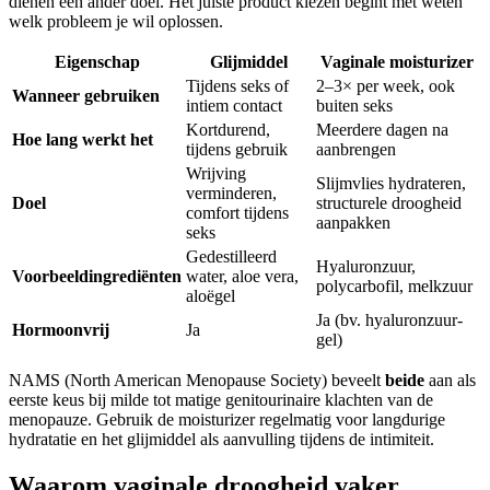
dienen een ander doel. Het juiste product kiezen begint met weten
welk probleem je wil oplossen.
Eigenschap
Glijmiddel
Vaginale moisturizer
Tijdens seks of
2–3× per week, ook
Wanneer gebruiken
intiem contact
buiten seks
Kortdurend,
Meerdere dagen na
Hoe lang werkt het
tijdens gebruik
aanbrengen
Wrijving
Slijmvlies hydrateren,
verminderen,
Doel
structurele droogheid
comfort tijdens
aanpakken
seks
Gedestilleerd
Hyaluronzuur,
Voorbeeldingrediënten
water, aloe vera,
polycarbofil, melkzuur
aloëgel
Ja (bv. hyaluronzuur-
Hormoonvrij
Ja
gel)
NAMS (North American Menopause Society) beveelt
beide
aan als
eerste keus bij milde tot matige genitourinaire klachten van de
menopauze. Gebruik de moisturizer regelmatig voor langdurige
hydratatie en het glijmiddel als aanvulling tijdens de intimiteit.
Waarom vaginale droogheid vaker