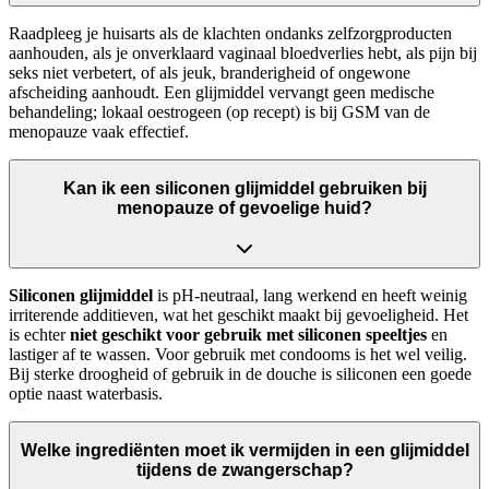
Raadpleeg je huisarts als de klachten ondanks zelfzorgproducten
aanhouden, als je onverklaard vaginaal bloedverlies hebt, als pijn bij
seks niet verbetert, of als jeuk, branderigheid of ongewone
afscheiding aanhoudt. Een glijmiddel vervangt geen medische
behandeling; lokaal oestrogeen (op recept) is bij GSM van de
menopauze vaak effectief.
Kan ik een siliconen glijmiddel gebruiken bij
menopauze of gevoelige huid?
Siliconen glijmiddel
is pH-neutraal, lang werkend en heeft weinig
irriterende additieven, wat het geschikt maakt bij gevoeligheid. Het
is echter
niet geschikt voor gebruik met siliconen speeltjes
en
lastiger af te wassen. Voor gebruik met condooms is het wel veilig.
Bij sterke droogheid of gebruik in de douche is siliconen een goede
optie naast waterbasis.
Welke ingrediënten moet ik vermijden in een glijmiddel
tijdens de zwangerschap?