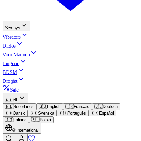
Sextoys
Vibrators
Dildos
Voor Mannen
Lingerie
BDSM
Drogist
Sale
🇳🇱
NL
🇳🇱
Nederlands
🇬🇧
English
🇫🇷
Français
🇩🇪
Deutsch
🇩🇰
Dansk
🇸🇪
Svenska
🇵🇹
Português
🇪🇸
Español
🇮🇹
Italiano
🇵🇱
Polski
🌐
International