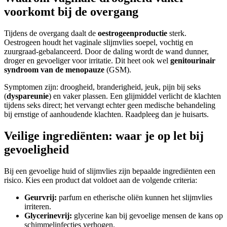
voorkomt bij de overgang
Tijdens de overgang daalt de
oestrogeenproductie
sterk.
Oestrogeen houdt het vaginale slijmvlies soepel, vochtig en
zuurgraad-gebalanceerd. Door de daling wordt de wand dunner,
droger en gevoeliger voor irritatie. Dit heet ook wel
genitourinair
syndroom van de menopauze
(GSM).
Symptomen zijn: droogheid, branderigheid, jeuk, pijn bij seks
(
dyspareunie
) en vaker plassen. Een glijmiddel verlicht de klachten
tijdens seks direct; het vervangt echter geen medische behandeling
bij ernstige of aanhoudende klachten. Raadpleeg dan je huisarts.
Veilige ingrediënten: waar je op let bij
gevoeligheid
Bij een gevoelige huid of slijmvlies zijn bepaalde ingrediënten een
risico. Kies een product dat voldoet aan de volgende criteria:
Geurvrij:
parfum en etherische oliën kunnen het slijmvlies
irriteren.
Glycerinevrij:
glycerine kan bij gevoelige mensen de kans op
schimmelinfecties verhogen.