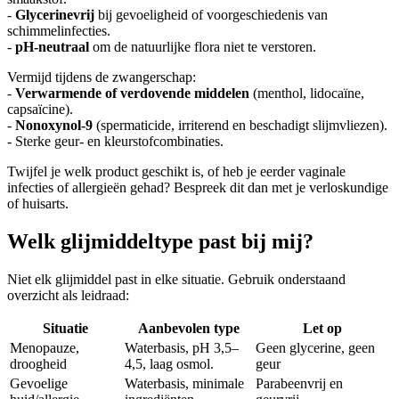
-
Glycerinevrij
bij gevoeligheid of voorgeschiedenis van
schimmelinfecties.
-
pH-neutraal
om de natuurlijke flora niet te verstoren.
Vermijd tijdens de zwangerschap:
-
Verwarmende of verdovende middelen
(menthol, lidocaïne,
capsaïcine).
-
Nonoxynol-9
(spermaticide, irriterend en beschadigt slijmvliezen).
- Sterke geur- en kleurstofcombinaties.
Twijfel je welk product geschikt is, of heb je eerder vaginale
infecties of allergieën gehad? Bespreek dit dan met je verloskundige
of huisarts.
Welk glijmiddeltype past bij mij?
Niet elk glijmiddel past in elke situatie. Gebruik onderstaand
overzicht als leidraad:
Situatie
Aanbevolen type
Let op
Menopauze,
Waterbasis, pH 3,5–
Geen glycerine, geen
droogheid
4,5, laag osmol.
geur
Gevoelige
Waterbasis, minimale
Parabeenvrij en