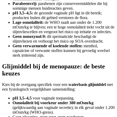
Parabeenvrij:
parabenen zijn conserveermiddelen die bij
sommige mensen huidreacties geven.
pH 3,5–4,5:
de gezonde vaginale pH ligt in dit bereik;
producten buiten dit gebied verstoren de flora.
Lage osmolaliteit:
de WHO raadt aan onder de 1.200
mOsm/kg te blijven; een te hoge osmolaliteit trekt vocht uit de
slijmvliescellen en vergroot het risico op irritatie en infecties.
Geen nonoxynol-9:
dit spermaticide beschadigt de
slijmvliezen en verhoogt het risico op SOA-overdracht.
Geen verwarmende of koelende stoffen:
menthol,
capsaïcine of verwante stoffen kunnen bij gevoelig weefsel
sterk irriterend zijn.
Glijmiddel bij de menopauze: de beste
keuzes
Kies bij de overgang specifiek voor een
waterbasis glijmiddel
met
een fysiologisch vergelijkbare samenstelling:
pH 3,5–4,5
voor vaginale toepassing.
Osmolaliteit bij voorkeur onder 380 mOsm/kg
(gelijkwaardig aan vaginale secretie); in elk geval onder 1.200
mOsm/kg (WHO-grens).
Geen glycerine, geen geur, geen parabenen.