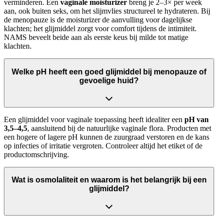
verminderen. Een
vaginale moisturizer
breng je 2–3× per week
aan, ook buiten seks, om het slijmvlies structureel te hydrateren. Bij
de menopauze is de moisturizer de aanvulling voor dagelijkse
klachten; het glijmiddel zorgt voor comfort tijdens de intimiteit.
NAMS beveelt beide aan als eerste keus bij milde tot matige
klachten.
Welke pH heeft een goed glijmiddel bij menopauze of
gevoelige huid?
Een glijmiddel voor vaginale toepassing heeft idealiter een
pH van
3,5–4,5
, aansluitend bij de natuurlijke vaginale flora. Producten met
een hogere of lagere pH kunnen de zuurgraad verstoren en de kans
op infecties of irritatie vergroten. Controleer altijd het etiket of de
productomschrijving.
Wat is osmolaliteit en waarom is het belangrijk bij een
glijmiddel?