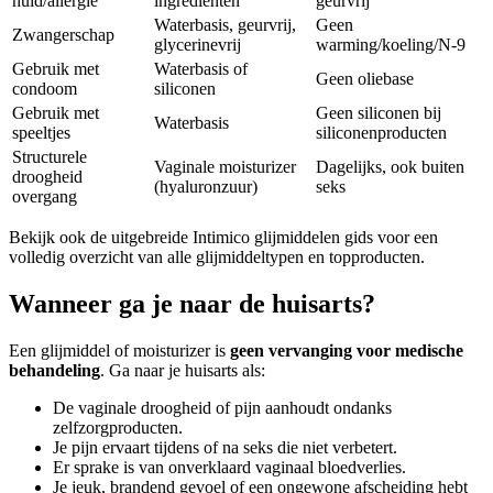
huid/allergie
ingrediënten
geurvrij
Waterbasis, geurvrij,
Geen
Zwangerschap
glycerinevrij
warming/koeling/N-9
Gebruik met
Waterbasis of
Geen oliebase
condoom
siliconen
Gebruik met
Geen siliconen bij
Waterbasis
speeltjes
siliconenproducten
Structurele
Vaginale moisturizer
Dagelijks, ook buiten
droogheid
(hyaluronzuur)
seks
overgang
Bekijk ook de uitgebreide Intimico glijmiddelen gids voor een
volledig overzicht van alle glijmiddeltypen en topproducten.
Wanneer ga je naar de huisarts?
Een glijmiddel of moisturizer is
geen vervanging voor medische
behandeling
. Ga naar je huisarts als:
De vaginale droogheid of pijn aanhoudt ondanks
zelfzorgproducten.
Je pijn ervaart tijdens of na seks die niet verbetert.
Er sprake is van onverklaard vaginaal bloedverlies.
Je jeuk, brandend gevoel of een ongewone afscheiding hebt