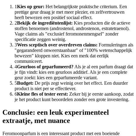
1
Kies op geur:
Het belangrijkste praktische criterium. Een
prettige geur draag je met meer plezier, en zelfvertrouwen
heeft bewezen een positief sociaal effect.
2
Bekijk de ingrediëntenlijst:
Kies producten die de actieve
stoffen benoemen (androstenol, androstenon, estratetraenol).
Vage claims als "exclusief feromonenmengsel" zonder
specificatie zeggen weinig.
3
Wees sceptisch over overdreven claims:
Formuleringen als
"gegarandeerd onweerstaanbaar" of "100% wetenschappelijk
bewezen" kloppen niet. Kies een merk dat eerlijk
communiceert.
4
Geurloos of geparfumeerd?
Als je al een parfum draagt dat
je fijn vindt: kies een geurloos additief. Als je een complete
geur zoekt: kies een geparfumeerde variant.
5
Budget:
De prijs zegt weinig over het effect. Een duurder
product is niet per se effectiever.
6
Kleine fles of tester eerst:
Zeker bij je eerste aankoop, zodat
je het product kunt beoordelen zonder een grote investering.
Conclusie: een leuk experimenteel
extraatje, met nuance
Feromoonparfum is een interessant product met een boeiende