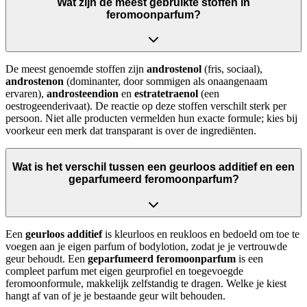
Wat zijn de meest gebruikte stoffen in
feromoonparfum?
De meest genoemde stoffen zijn
androstenol
(fris, sociaal),
androstenon
(dominanter, door sommigen als onaangenaam
ervaren),
androsteendion
en
estratetraenol
(een
oestrogeenderivaat). De reactie op deze stoffen verschilt sterk per
persoon. Niet alle producten vermelden hun exacte formule; kies bij
voorkeur een merk dat transparant is over de ingrediënten.
Wat is het verschil tussen een geurloos additief en een
geparfumeerd feromoonparfum?
Een
geurloos additief
is kleurloos en reukloos en bedoeld om toe te
voegen aan je eigen parfum of bodylotion, zodat je je vertrouwde
geur behoudt. Een
geparfumeerd feromoonparfum
is een
compleet parfum met eigen geurprofiel en toegevoegde
feromoonformule, makkelijk zelfstandig te dragen. Welke je kiest
hangt af van of je je bestaande geur wilt behouden.