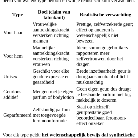
beeld van wat elk type belooft en wat je realistisch kunt verwachten.
Doel (claim van
Type
Realistische verwachting
fabrikant)
Vrouwelijke
Prettige, zelfverzekerde geur;
aantrekkingskracht
effect op anderen is
Voor haar
versterken richting
wetenschappelijk niet
mannen
bewezen
Mannelijke
Idem; sommige gebruikers
aantrekkingskracht
rapporteren meer
Voor hem
versterken richting
zelfvertrouwen door het
vrouwen
dragen
Geschikt voor elke
Brede inzetbaarheid; geur is
Unisex
genderexpressie en
doorgaans neutraal of licht
geaardheid
muskusachtig
Geen eigen geur, dus draagt
Geurloos
Mengen met je eigen
je bestaande parfum niet bij;
additief
parfum of bodylotion
makkelijk te doseren
Staat op zichzelf;
Zelfstandig parfum
geurprestatie goed
Geparfumeerd
met toegevoegde
beoordeelbaar, feromoon-
feromoonformule
effect onzeker
Voor elk type geldt:
het wetenschappelijk bewijs dat synthetische