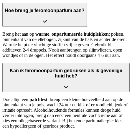
Hoe breng je feromoonparfum aan?
Breng het aan op
warme, onparfumeerde huidplekken
: polsen,
binnenkant van de ellebogen, zijkant van de hals en achter de oren.
Warmte helpt de vluchtige stoffen vrij te geven. Gebruik bij
additieven 2-4 druppels. Nooit aanbrengen op slijmvliezen, open
wondjes of in de ogen. Het effect houdt doorgaans 4-6 uur aan.
Kan ik feromoonparfum gebruiken als ik gevoelige
huid heb?
Doe altijd een
patchtest
: breng een kleine hoeveelheid aan op de
binnenkant van je pols, wacht 24 uur en kijk of er roodheid, jeuk of
irritatie optreedt. Alcoholhoudende formules kunnen droge huid
verder uitdrogen; breng dan eerst een neutrale vochtcreme aan of
kies een oliegebaseerde variant. Bij bekende parfumallergie: kies
een hypoallergeen of geurloos product.