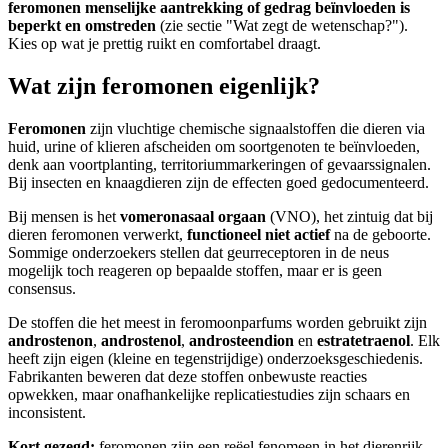
feromonen menselijke aantrekking of gedrag beïnvloeden is
beperkt en omstreden
(zie sectie "Wat zegt de wetenschap?").
Kies op wat je prettig ruikt en comfortabel draagt.
Wat zijn feromonen eigenlijk?
Feromonen
zijn vluchtige chemische signaalstoffen die dieren via
huid, urine of klieren afscheiden om soortgenoten te beïnvloeden,
denk aan voortplanting, territoriummarkeringen of gevaarssignalen.
Bij insecten en knaagdieren zijn de effecten goed gedocumenteerd.
Bij mensen is het
vomeronasaal orgaan
(VNO), het zintuig dat bij
dieren feromonen verwerkt,
functioneel niet actief
na de geboorte.
Sommige onderzoekers stellen dat geurreceptoren in de neus
mogelijk toch reageren op bepaalde stoffen, maar er is geen
consensus.
De stoffen die het meest in feromoonparfums worden gebruikt zijn
androstenon
,
androstenol
,
androsteendion
en
estratetraenol
. Elk
heeft zijn eigen (kleine en tegenstrijdige) onderzoeksgeschiedenis.
Fabrikanten beweren dat deze stoffen onbewuste reacties
opwekken, maar onafhankelijke replicatiestudies zijn schaars en
inconsistent.
Kort gezegd:
feromonen zijn een reëel fenomeen in het dierenrijk,