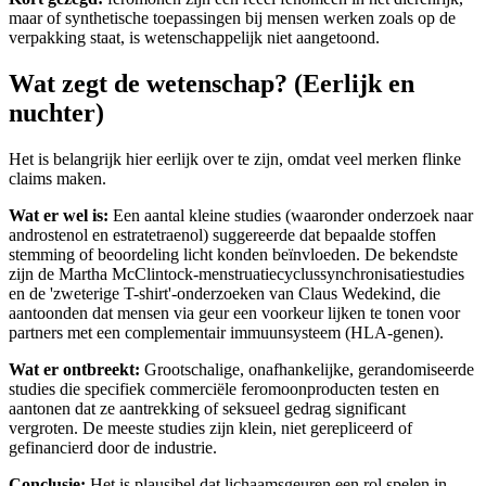
maar of synthetische toepassingen bij mensen werken zoals op de
verpakking staat, is wetenschappelijk niet aangetoond.
Wat zegt de wetenschap? (Eerlijk en
nuchter)
Het is belangrijk hier eerlijk over te zijn, omdat veel merken flinke
claims maken.
Wat er wel is:
Een aantal kleine studies (waaronder onderzoek naar
androstenol en estratetraenol) suggereerde dat bepaalde stoffen
stemming of beoordeling licht konden beïnvloeden. De bekendste
zijn de Martha McClintock-menstruatiecyclussynchronisatiestudies
en de 'zweterige T-shirt'-onderzoeken van Claus Wedekind, die
aantoonden dat mensen via geur een voorkeur lijken te tonen voor
partners met een complementair immuunsysteem (HLA-genen).
Wat er ontbreekt:
Grootschalige, onafhankelijke, gerandomiseerde
studies die specifiek commerciële feromoonproducten testen en
aantonen dat ze aantrekking of seksueel gedrag significant
vergroten. De meeste studies zijn klein, niet gerepliceerd of
gefinancierd door de industrie.
Conclusie:
Het is plausibel dat lichaamsgeuren een rol spelen in