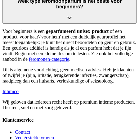
Welk type feromoonparfum is het beste voor
beginners?
Voor beginners is een
geparfumeerd unisex-product
of een
product 'voor haar'/'voor hem' met een duidelijk geurprofiel het
meest toegankelijk: je kunt het direct beoordelen op geur en gebruik.
Een geurloos additief is handig als je al een parfum hebt dat je fijn
vindt. Begin met een kleine fles om te testen. Zie ook het volledige
aanbod in de
feromonen-categorie
.
Dit is algemene voorlichting, geen medisch advies. Heb je klachten
of twijfel je (pijn, irritatie, terugkerende infecties, zwangerschap),
raadpleeg dan een huisarts, verloskundige of seksuoloog.
Intimico
Wij geloven dat iedereen recht heeft op premium intieme producten.
Discreet, snel en met zorg geleverd.
Klantenservice
Contact
Veelgestelde vragen