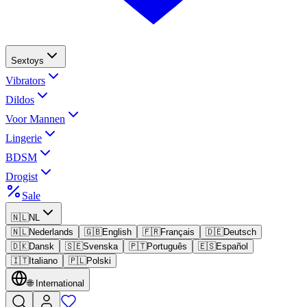
Sextoys
Vibrators
Dildos
Voor Mannen
Lingerie
BDSM
Drogist
Sale
🇳🇱
NL
🇳🇱
Nederlands
🇬🇧
English
🇫🇷
Français
🇩🇪
Deutsch
🇩🇰
Dansk
🇸🇪
Svenska
🇵🇹
Português
🇪🇸
Español
🇮🇹
Italiano
🇵🇱
Polski
🌐
International