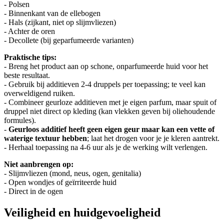
- Polsen
- Binnenkant van de ellebogen
- Hals (zijkant, niet op slijmvliezen)
- Achter de oren
- Decollete (bij geparfumeerde varianten)
Praktische tips:
- Breng het product aan op schone, onparfumeerde huid voor het
beste resultaat.
- Gebruik bij additieven 2-4 druppels per toepassing; te veel kan
overweldigend ruiken.
- Combineer geurloze additieven met je eigen parfum, maar spuit of
druppel niet direct op kleding (kan vlekken geven bij oliehoudende
formules).
-
Geurloos additief heeft geen eigen geur maar kan een vette of
waterige textuur hebben
; laat het drogen voor je je kleren aantrekt.
- Herhaal toepassing na 4-6 uur als je de werking wilt verlengen.
Niet aanbrengen op:
- Slijmvliezen (mond, neus, ogen, genitalia)
- Open wondjes of geïrriteerde huid
- Direct in de ogen
Veiligheid en huidgevoeligheid