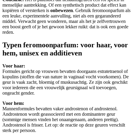
menselijke aantrekking. Of een synthetisch product dat effect kan
kopiëren of versterken is
onbewezen
. Gebruik feromoonparfum als
een leuke, experimentele aanvulling, niet als een gegarandeerd
middel. Verwacht geen wonderen, maar als het je zelfvertrouwen
een boost geeft of je het gewoon lekker ruikt: dat is ook een goede
reden.
Typen feromoonparfum: voor haar, voor
hem, unisex en additieven
Voor haar:
Formules gericht op vrouwen bevatten doorgaans estratetraenol of
kopulins (stoffen die van nature in vaginaal vocht voorkomen). De
geur is vaak zacht, bloemig of muskusachtig. Ze zijn ook geschikt
voor iedereen die een vrouwelijk geursignaal wil toevoegen,
ongeacht gender.
Voor hem:
Mannenformules bevatten vaker androstenon of androstenol.
Androstenon wordt geassocieerd met een dominantere geur
(sommige mensen vinden het onaangenaam, anderen prettig).
Androstenol is frisser. Let op: de reactie op deze geuren verschilt
sterk per persoon.