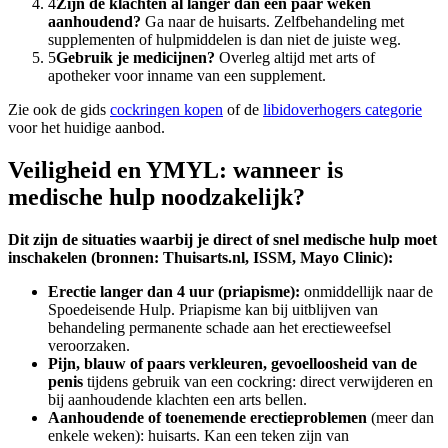
4
Zijn de klachten al langer dan een paar weken
aanhoudend?
Ga naar de huisarts. Zelfbehandeling met
supplementen of hulpmiddelen is dan niet de juiste weg.
5
Gebruik je medicijnen?
Overleg altijd met arts of
apotheker voor inname van een supplement.
Zie ook de gids
cockringen kopen
of de
libidoverhogers categorie
voor het huidige aanbod.
Veiligheid en YMYL: wanneer is
medische hulp noodzakelijk?
Dit zijn de situaties waarbij je direct of snel medische hulp moet
inschakelen (bronnen: Thuisarts.nl, ISSM, Mayo Clinic):
Erectie langer dan 4 uur (priapisme):
onmiddellijk naar de
Spoedeisende Hulp. Priapisme kan bij uitblijven van
behandeling permanente schade aan het erectieweefsel
veroorzaken.
Pijn, blauw of paars verkleuren, gevoelloosheid van de
penis
tijdens gebruik van een cockring: direct verwijderen en
bij aanhoudende klachten een arts bellen.
Aanhoudende of toenemende erectieproblemen
(meer dan
enkele weken): huisarts. Kan een teken zijn van