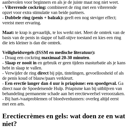
aanbevolen voor beginners en als je de juiste maat nog niet weet.
-
Vibrerende cockring:
combineert de ring met een vibrerende
opzet voor extra stimulatie van beide partners.
-
Dubbele ring (penis + balzak):
geeft een nog steviger effect;
vereist meer ervaring.
Maat:
te krap is gevaarlijk, te los werkt niet. Meet de omtrek van de
basis van de penis in slappe of half-stijve toestand en kies een ring
die iets kleiner is dan die omtrek.
Veiligheidsregels (ISSM en medische literatuur):
- Draag een cockring
maximaal 20-30 minuten
.
-
Slaap er nooit in
en gebruik er geen tijdens masturbatie als je kans
hebt in slaap te vallen.
- Verwijder de ring
direct
bij pijn, tintelingen, gevoelloosheid of als
de penis koud of blauw/paars verkleurt.
-
Een erectie langer dan 4 uur is priapisme: een spoedgeval.
Ga
direct naar de Spoedeisende Hulp. Priapisme kan bij uitblijven van
behandeling permanente schade aan het erectieweefsel veroorzaken.
- Bij hart-/vaatproblemen of bloedverdunners: overleg altijd eerst
met een arts.
Erectiecrèmes en gels: wat doen ze en wat
niet?