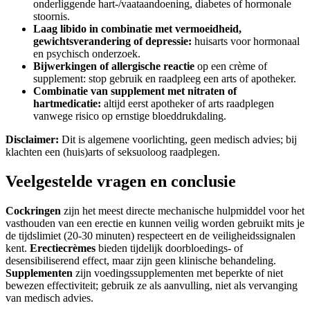
onderliggende hart-/vaataandoening, diabetes of hormonale
stoornis.
Laag libido in combinatie met vermoeidheid,
gewichtsverandering of depressie:
huisarts voor hormonaal
en psychisch onderzoek.
Bijwerkingen of allergische reactie
op een crème of
supplement: stop gebruik en raadpleeg een arts of apotheker.
Combinatie van supplement met nitraten of
hartmedicatie:
altijd eerst apotheker of arts raadplegen
vanwege risico op ernstige bloeddrukdaling.
Disclaimer:
Dit is algemene voorlichting, geen medisch advies; bij
klachten een (huis)arts of seksuoloog raadplegen.
Veelgestelde vragen en conclusie
Cockringen
zijn het meest directe mechanische hulpmiddel voor het
vasthouden van een erectie en kunnen veilig worden gebruikt mits je
de tijdslimiet (20-30 minuten) respecteert en de veiligheidssignalen
kent.
Erectiecrèmes
bieden tijdelijk doorbloedings- of
desensibiliserend effect, maar zijn geen klinische behandeling.
Supplementen
zijn voedingssupplementen met beperkte of niet
bewezen effectiviteit; gebruik ze als aanvulling, niet als vervanging
van medisch advies.