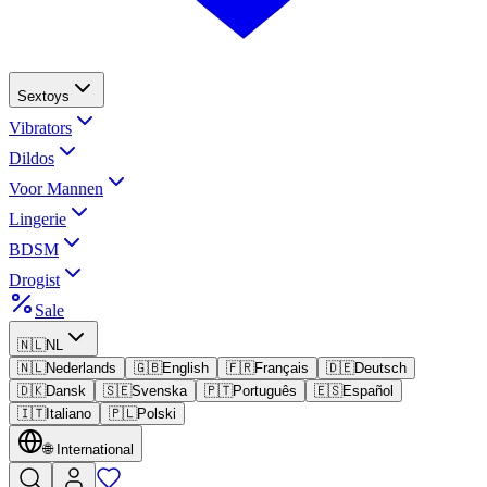
Sextoys
Vibrators
Dildos
Voor Mannen
Lingerie
BDSM
Drogist
Sale
🇳🇱
NL
🇳🇱
Nederlands
🇬🇧
English
🇫🇷
Français
🇩🇪
Deutsch
🇩🇰
Dansk
🇸🇪
Svenska
🇵🇹
Português
🇪🇸
Español
🇮🇹
Italiano
🇵🇱
Polski
🌐
International