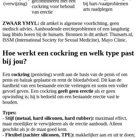
gecombineerd met een
(verwijzing)
bij hart-/vaatproblemen
cockring voor behoud
arts raadplegen
van erectie
ZWAAR YMYL:
dit artikel is algemene voorlichting, geen
medisch advies. Aanhoudende erectieproblemen of een langdurig
laag libido horen bij de huisarts. Bronnen in dit artikel: Thuisarts.nl,
ISSM (International Society for Sexual Medicine), Mayo Clinic.
Hoe werkt een cockring en welk type past
bij jou?
Een
cockring
(penisring) wordt aan de basis van de penis of om
penis en balzak geplaatst en remt de bloedafvloed. Dit kan de
hardheid van een bestaande erectie verlengen en soms een voller
gevoel geven. Een cockring
geeft geen erectie
als er geen
opwinding is; hij is bedoeld om een bestaande erectie vast te
houden.
Types:
-
Stijf (metaal, hard siliconen, hard rubber):
maximaal effect,
maar moeilijker te verwijderen als de erectie aanhoudt. Alleen
geschikt als je de maat goed kent.
-
Flexibel (zachter siliconen, TPE):
makkelijker aan en uit te doen;