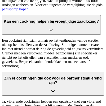
moeilijker een erectie krijgen. Vacuumpompen worden ook door
urologen aanbevolen. Voor een uitgebreide vergelijking, zie de gids
penispomp kopen
.
Kan een cockring helpen bij vroegtijdige zaadlozing?
Een cockring richt zich primair op het vasthouden van de erectie,
niet op het uitstellen van de zaadlozing. Sommige mannen ervaren
indirect uitstel doordat de ring de gevoeligheid enigszins vermindert.
Cremes met een verdovend middel (benzocaïne) zijn specifieker
gericht op het uitstellen van ejaculatie, maar maskeren ook
gevoelens. Bespreek aanhoudende klachten met een arts of
seksuoloog.
Zijn er cockringen die ook voor de partner stimulerend
zijn?
Ja, vibrerende cockringen hebben een opzetstuk met een vibrerend
element aan de bovenkant, dat bij penetratie de clitoris van de