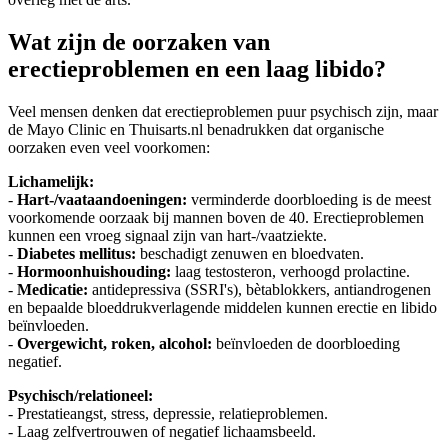
Wat zijn de oorzaken van
erectieproblemen en een laag libido?
Veel mensen denken dat erectieproblemen puur psychisch zijn, maar
de Mayo Clinic en Thuisarts.nl benadrukken dat organische
oorzaken even veel voorkomen:
Lichamelijk:
-
Hart-/vaataandoeningen:
verminderde doorbloeding is de meest
voorkomende oorzaak bij mannen boven de 40. Erectieproblemen
kunnen een vroeg signaal zijn van hart-/vaatziekte.
-
Diabetes mellitus:
beschadigt zenuwen en bloedvaten.
-
Hormoonhuishouding:
laag testosteron, verhoogd prolactine.
-
Medicatie:
antidepressiva (SSRI's), bètablokkers, antiandrogenen
en bepaalde bloeddrukverlagende middelen kunnen erectie en libido
beïnvloeden.
-
Overgewicht, roken, alcohol:
beïnvloeden de doorbloeding
negatief.
Psychisch/relationeel:
- Prestatieangst, stress, depressie, relatieproblemen.
- Laag zelfvertrouwen of negatief lichaamsbeeld.