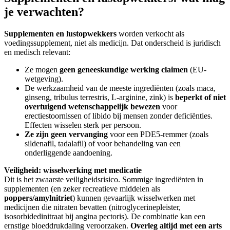
je verwachten?
Supplementen en lustopwekkers
worden verkocht als
voedingssupplement, niet als medicijn. Dat onderscheid is juridisch
en medisch relevant:
Ze mogen
geen geneeskundige werking claimen
(EU-
wetgeving).
De werkzaamheid van de meeste ingrediënten (zoals maca,
ginseng, tribulus terrestris, L-arginine, zink) is
beperkt of niet
overtuigend wetenschappelijk bewezen
voor
erectiestoornissen of libido bij mensen zonder deficiënties.
Effecten wisselen sterk per persoon.
Ze zijn geen vervanging
voor een PDE5-remmer (zoals
sildenafil, tadalafil) of voor behandeling van een
onderliggende aandoening.
Veiligheid: wisselwerking met medicatie
Dit is het zwaarste veiligheidsrisico. Sommige ingrediënten in
supplementen (en zeker recreatieve middelen als
poppers/amylnitriet
) kunnen gevaarlijk wisselwerken met
medicijnen die nitraten bevatten (nitroglycerinepleister,
isosorbidedinitraat bij angina pectoris). De combinatie kan een
ernstige bloeddrukdaling veroorzaken.
Overleg altijd met een arts