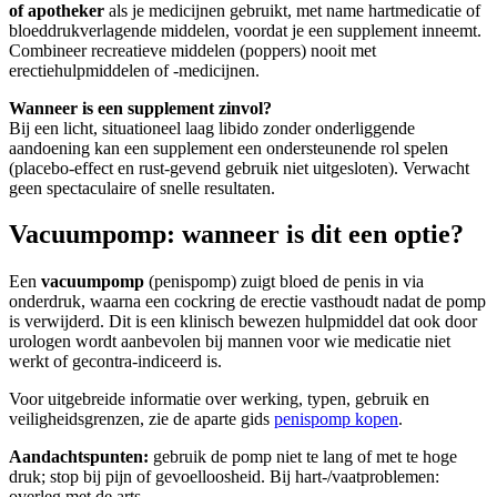
of apotheker
als je medicijnen gebruikt, met name hartmedicatie of
bloeddrukverlagende middelen, voordat je een supplement inneemt.
Combineer recreatieve middelen (poppers) nooit met
erectiehulpmiddelen of -medicijnen.
Wanneer is een supplement zinvol?
Bij een licht, situationeel laag libido zonder onderliggende
aandoening kan een supplement een ondersteunende rol spelen
(placebo-effect en rust-gevend gebruik niet uitgesloten). Verwacht
geen spectaculaire of snelle resultaten.
Vacuumpomp: wanneer is dit een optie?
Een
vacuumpomp
(penispomp) zuigt bloed de penis in via
onderdruk, waarna een cockring de erectie vasthoudt nadat de pomp
is verwijderd. Dit is een klinisch bewezen hulpmiddel dat ook door
urologen wordt aanbevolen bij mannen voor wie medicatie niet
werkt of gecontra-indiceerd is.
Voor uitgebreide informatie over werking, typen, gebruik en
veiligheidsgrenzen, zie de aparte gids
penispomp kopen
.
Aandachtspunten:
gebruik de pomp niet te lang of met te hoge
druk; stop bij pijn of gevoelloosheid. Bij hart-/vaatproblemen:
overleg met de arts.