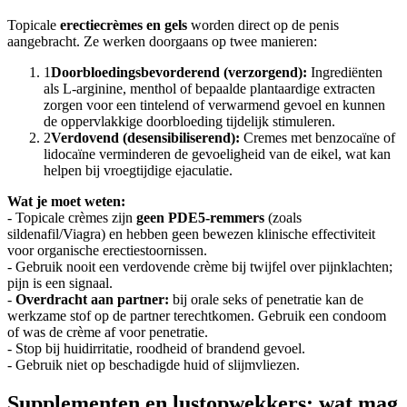
Topicale
erectiecrèmes en gels
worden direct op de penis
aangebracht. Ze werken doorgaans op twee manieren:
1
Doorbloedingsbevorderend (verzorgend):
Ingrediënten
als L-arginine, menthol of bepaalde plantaardige extracten
zorgen voor een tintelend of verwarmend gevoel en kunnen
de oppervlakkige doorbloeding tijdelijk stimuleren.
2
Verdovend (desensibiliserend):
Cremes met benzocaïne of
lidocaïne verminderen de gevoeligheid van de eikel, wat kan
helpen bij vroegtijdige ejaculatie.
Wat je moet weten:
- Topicale crèmes zijn
geen PDE5-remmers
(zoals
sildenafil/Viagra) en hebben geen bewezen klinische effectiviteit
voor organische erectiestoornissen.
- Gebruik nooit een verdovende crème bij twijfel over pijnklachten;
pijn is een signaal.
-
Overdracht aan partner:
bij orale seks of penetratie kan de
werkzame stof op de partner terechtkomen. Gebruik een condoom
of was de crème af voor penetratie.
- Stop bij huidirritatie, roodheid of brandend gevoel.
- Gebruik niet op beschadigde huid of slijmvliezen.
Supplementen en lustopwekkers: wat mag