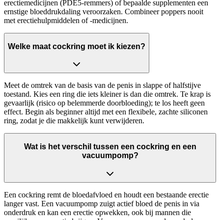
erectiemedicijnen (PDE5-remmers) of bepaalde supplementen een
ernstige bloeddrukdaling veroorzaken. Combineer poppers nooit
met erectiehulpmiddelen of -medicijnen.
Welke maat cockring moet ik kiezen?
Meet de omtrek van de basis van de penis in slappe of halfstijve
toestand. Kies een ring die iets kleiner is dan die omtrek. Te krap is
gevaarlijk (risico op belemmerde doorbloeding); te los heeft geen
effect. Begin als beginner altijd met een flexibele, zachte siliconen
ring, zodat je die makkelijk kunt verwijderen.
Wat is het verschil tussen een cockring en een
vacuumpomp?
Een cockring remt de bloedafvloed en houdt een bestaande erectie
langer vast. Een vacuumpomp zuigt actief bloed de penis in via
onderdruk en kan een erectie opwekken, ook bij mannen die