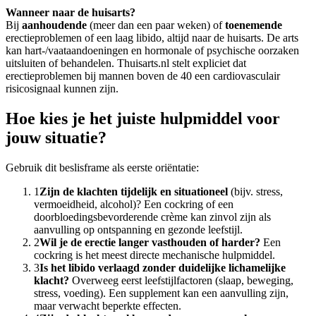
Wanneer naar de huisarts?
Bij
aanhoudende
(meer dan een paar weken) of
toenemende
erectieproblemen of een laag libido, altijd naar de huisarts. De arts
kan hart-/vaataandoeningen en hormonale of psychische oorzaken
uitsluiten of behandelen. Thuisarts.nl stelt expliciet dat
erectieproblemen bij mannen boven de 40 een cardiovasculair
risicosignaal kunnen zijn.
Hoe kies je het juiste hulpmiddel voor
jouw situatie?
Gebruik dit beslisframe als eerste oriëntatie:
1
Zijn de klachten tijdelijk en situationeel
(bijv. stress,
vermoeidheid, alcohol)? Een cockring of een
doorbloedingsbevorderende crème kan zinvol zijn als
aanvulling op ontspanning en gezonde leefstijl.
2
Wil je de erectie langer vasthouden of harder?
Een
cockring is het meest directe mechanische hulpmiddel.
3
Is het libido verlaagd zonder duidelijke lichamelijke
klacht?
Overweeg eerst leefstijlfactoren (slaap, beweging,
stress, voeding). Een supplement kan een aanvulling zijn,
maar verwacht beperkte effecten.