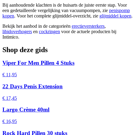
Bij aanhoudende klachten is de huisarts de juiste eerste stap. Voor
een gedetailleerde vergelijking van vacuumpompen, zie
penispomp
kopen
. Voor het complete glijmiddel-overzicht, zie
glijmiddel kopen
.
Bekijk het aanbod in de categorieën
erectieversterkers
,
libidoverhogers
en
cockringen
voor de actuele producten bij
Intimico.
Shop deze gids
Viper For Men Pillen 4 Stuks
€ 11,95
22 Days Penis Extension
€ 17,45
Largo Crème 40ml
€ 16,95
Rock Hard Pillen 30 stuks