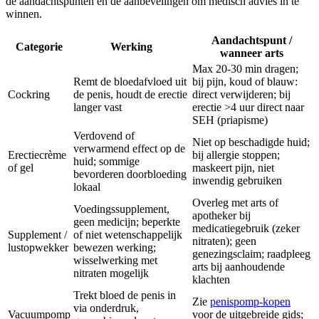
de aandachtspunten en de aanbevelingen om medisch advies in te
winnen.
Aandachtspunt /
Categorie
Werking
wanneer arts
Max 20-30 min dragen;
Remt de bloedafvloed uit
bij pijn, koud of blauw:
Cockring
de penis, houdt de erectie
direct verwijderen; bij
langer vast
erectie >4 uur direct naar
SEH (priapisme)
Verdovend of
Niet op beschadigde huid;
verwarmend effect op de
Erectiecrème
bij allergie stoppen;
huid; sommige
of gel
maskeert pijn, niet
bevorderen doorbloeding
inwendig gebruiken
lokaal
Overleg met arts of
Voedingssupplement,
apotheker bij
geen medicijn; beperkte
medicatiegebruik (zeker
Supplement /
of niet wetenschappelijk
nitraten); geen
lustopwekker
bewezen werking;
genezingsclaim; raadpleeg
wisselwerking met
arts bij aanhoudende
nitraten mogelijk
klachten
Trekt bloed de penis in
Zie
penispomp-kopen
via onderdruk,
Vacuumpomp
voor de uitgebreide gids;