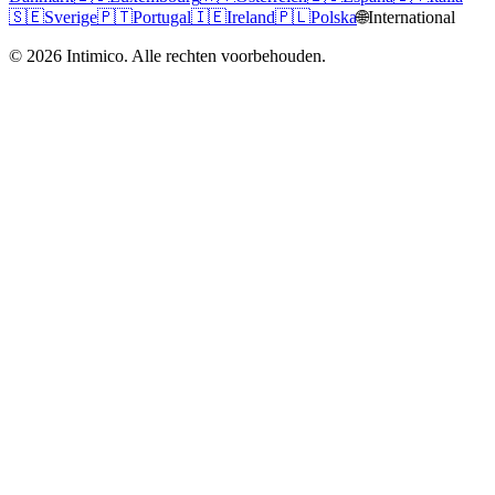
🇸🇪
Sverige
🇵🇹
Portugal
🇮🇪
Ireland
🇵🇱
Polska
🌐
International
©
2026
Intimico
.
Alle rechten voorbehouden.