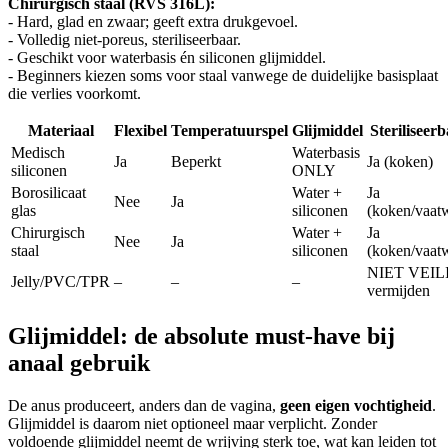
Chirurgisch staal (RVS 316L):
- Hard, glad en zwaar; geeft extra drukgevoel.
- Volledig niet-poreus, steriliseerbaar.
- Geschikt voor waterbasis én siliconen glijmiddel.
- Beginners kiezen soms voor staal vanwege de duidelijke basisplaat
die verlies voorkomt.
Materiaal
Flexibel
Temperatuurspel
Glijmiddel
Steriliseer
Medisch
Waterbasis
Ja
Beperkt
Ja (koken)
siliconen
ONLY
Borosilicaat
Water +
Ja
Nee
Ja
glas
siliconen
(koken/vaat
Chirurgisch
Water +
Ja
Nee
Ja
staal
siliconen
(koken/vaat
NIET VEIL
Jelly/PVC/TPR
–
–
–
vermijden
Glijmiddel: de absolute must-have bij
anaal gebruik
De anus produceert, anders dan de vagina,
geen eigen vochtigheid
.
Glijmiddel is daarom niet optioneel maar verplicht. Zonder
voldoende glijmiddel neemt de wrijving sterk toe, wat kan leiden tot