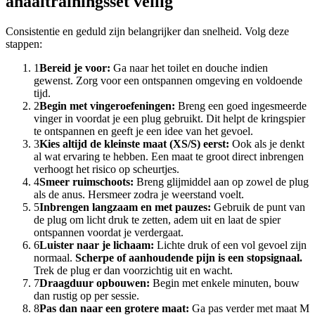
anaaltrainingsset veilig
Consistentie en geduld zijn belangrijker dan snelheid. Volg deze
stappen:
1
Bereid je voor:
Ga naar het toilet en douche indien
gewenst. Zorg voor een ontspannen omgeving en voldoende
tijd.
2
Begin met vingeroefeningen:
Breng een goed ingesmeerde
vinger in voordat je een plug gebruikt. Dit helpt de kringspier
te ontspannen en geeft je een idee van het gevoel.
3
Kies altijd de kleinste maat (XS/S) eerst:
Ook als je denkt
al wat ervaring te hebben. Een maat te groot direct inbrengen
verhoogt het risico op scheurtjes.
4
Smeer ruimschoots:
Breng glijmiddel aan op zowel de plug
als de anus. Hersmeer zodra je weerstand voelt.
5
Inbrengen langzaam en met pauzes:
Gebruik de punt van
de plug om licht druk te zetten, adem uit en laat de spier
ontspannen voordat je verdergaat.
6
Luister naar je lichaam:
Lichte druk of een vol gevoel zijn
normaal.
Scherpe of aanhoudende pijn is een stopsignaal.
Trek de plug er dan voorzichtig uit en wacht.
7
Draagduur opbouwen:
Begin met enkele minuten, bouw
dan rustig op per sessie.
8
Pas dan naar een grotere maat:
Ga pas verder met maat M