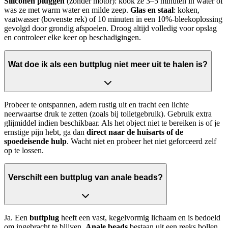
Siliconen pluggen
(zonder motor): kook ze 3–5 minuten in water of
was ze met warm water en milde zeep.
Glas en staal
: koken,
vaatwasser (bovenste rek) of 10 minuten in een 10%-bleekoplossing
gevolgd door grondig afspoelen. Droog altijd volledig voor opslag
en controleer elke keer op beschadigingen.
Wat doe ik als een buttplug niet meer uit te halen is?
Probeer te ontspannen, adem rustig uit en tracht een lichte
neerwaartse druk te zetten (zoals bij toiletgebruik). Gebruik extra
glijmiddel indien beschikbaar. Als het object niet te bereiken is of je
ernstige pijn hebt, ga dan
direct naar de huisarts of de
spoedeisende hulp
. Wacht niet en probeer het niet geforceerd zelf
op te lossen.
Verschilt een buttplug van anale beads?
Ja. Een
buttplug
heeft een vast, kegelvormig lichaam en is bedoeld
om ingebracht te blijven.
Anale beads
bestaan uit een reeks bollen