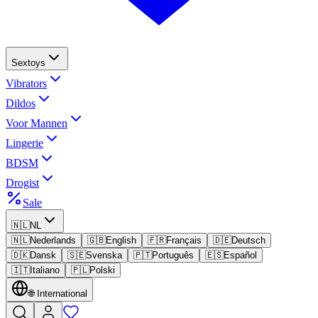
Sextoys
Vibrators
Dildos
Voor Mannen
Lingerie
BDSM
Drogist
Sale
🇳🇱
NL
🇳🇱
Nederlands
🇬🇧
English
🇫🇷
Français
🇩🇪
Deutsch
🇩🇰
Dansk
🇸🇪
Svenska
🇵🇹
Português
🇪🇸
Español
🇮🇹
Italiano
🇵🇱
Polski
🌐
International