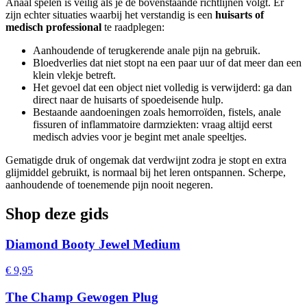
Anaal spelen is veilig als je de bovenstaande richtlijnen volgt. Er
zijn echter situaties waarbij het verstandig is een
huisarts of
medisch professional
te raadplegen:
Aanhoudende of terugkerende anale pijn na gebruik.
Bloedverlies dat niet stopt na een paar uur of dat meer dan een
klein vlekje betreft.
Het gevoel dat een object niet volledig is verwijderd: ga dan
direct naar de huisarts of spoedeisende hulp.
Bestaande aandoeningen zoals hemorroïden, fistels, anale
fissuren of inflammatoire darmziekten: vraag altijd eerst
medisch advies voor je begint met anale speeltjes.
Gematigde druk of ongemak dat verdwijnt zodra je stopt en extra
glijmiddel gebruikt, is normaal bij het leren ontspannen. Scherpe,
aanhoudende of toenemende pijn nooit negeren.
Shop deze gids
Diamond Booty Jewel Medium
€ 9,95
The Champ Gewogen Plug