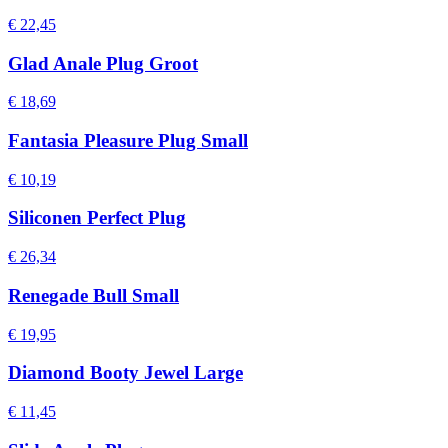
€ 22,45
Glad Anale Plug Groot
€ 18,69
Fantasia Pleasure Plug Small
€ 10,19
Siliconen Perfect Plug
€ 26,34
Renegade Bull Small
€ 19,95
Diamond Booty Jewel Large
€ 11,45