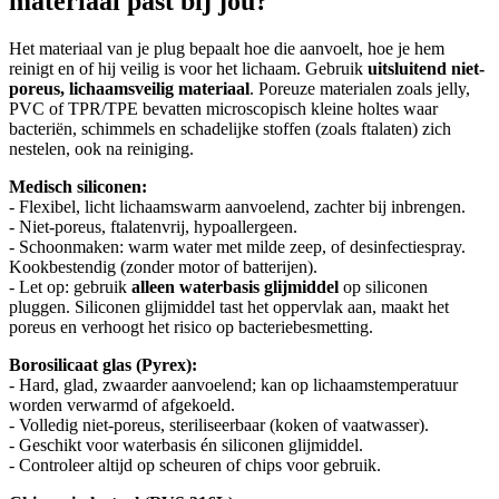
materiaal past bij jou?
Het materiaal van je plug bepaalt hoe die aanvoelt, hoe je hem
reinigt en of hij veilig is voor het lichaam. Gebruik
uitsluitend niet-
poreus, lichaamsveilig materiaal
. Poreuze materialen zoals jelly,
PVC of TPR/TPE bevatten microscopisch kleine holtes waar
bacteriën, schimmels en schadelijke stoffen (zoals ftalaten) zich
nestelen, ook na reiniging.
Medisch siliconen:
- Flexibel, licht lichaamswarm aanvoelend, zachter bij inbrengen.
- Niet-poreus, ftalatenvrij, hypoallergeen.
- Schoonmaken: warm water met milde zeep, of desinfectiespray.
Kookbestendig (zonder motor of batterijen).
- Let op: gebruik
alleen waterbasis glijmiddel
op siliconen
pluggen. Siliconen glijmiddel tast het oppervlak aan, maakt het
poreus en verhoogt het risico op bacteriebesmetting.
Borosilicaat glas (Pyrex):
- Hard, glad, zwaarder aanvoelend; kan op lichaamstemperatuur
worden verwarmd of afgekoeld.
- Volledig niet-poreus, steriliseerbaar (koken of vaatwasser).
- Geschikt voor waterbasis én siliconen glijmiddel.
- Controleer altijd op scheuren of chips voor gebruik.