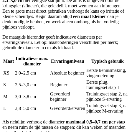
2,5–3,0 cm
het veiligste startpunt. De anus is omgeven door de
kringspier (sfincter), die geleidelijk moet wennen aan inbrengen.
Een te grote maat direct gebruiken verhoogt de kans op irritatie of
kleine scheurtjes. Begin daarom altijd
één maat kleiner
dan je
denkt nodig te hebben, en werk alleen omhoog als het volledig
pijnloos verloopt.
De maatgids hieronder geeft indicatieve diameters per
ervaringsniveau. Let op: maatcoderingen verschillen per merk;
gebruik de diameter in cm als leidraad.
Indicatieve max.
Maat
Ervaringsniveau
Typisch gebruik
diameter
Eerste kennismaking,
XS
2,0–2,5 cm
Absolute beginner
vingeroefening
Eerste plug,
S
2,5–3,0 cm
Beginner
trainingsset stap 1
Gevorderd
Trainingsset stap 2, na
M
3,0–3,8 cm
beginner
pijnloze S-ervaring
Trainingsset stap 3, na
L
3,8–5,0 cm
Gevorderd/ervaren
pijnloze M-ervaring
Als richtlijn: verhoog de diameter
maximaal 0,5–0,7 cm per stap
en neem ruim de tijd tussen de stappen; dit kan weken of maanden