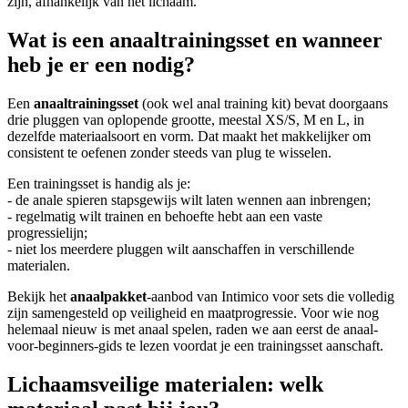
zijn, afhankelijk van het lichaam.
Wat is een anaaltrainingsset en wanneer
heb je er een nodig?
Een
anaaltrainingsset
(ook wel anal training kit) bevat doorgaans
drie pluggen van oplopende grootte, meestal XS/S, M en L, in
dezelfde materiaalsoort en vorm. Dat maakt het makkelijker om
consistent te oefenen zonder steeds van plug te wisselen.
Een trainingsset is handig als je:
- de anale spieren stapsgewijs wilt laten wennen aan inbrengen;
- regelmatig wilt trainen en behoefte hebt aan een vaste
progressielijn;
- niet los meerdere pluggen wilt aanschaffen in verschillende
materialen.
Bekijk het
anaalpakket
-aanbod van Intimico voor sets die volledig
zijn samengesteld op veiligheid en maatprogressie. Voor wie nog
helemaal nieuw is met anaal spelen, raden we aan eerst de anaal-
voor-beginners-gids te lezen voordat je een trainingsset aanschaft.
Lichaamsveilige materialen: welk