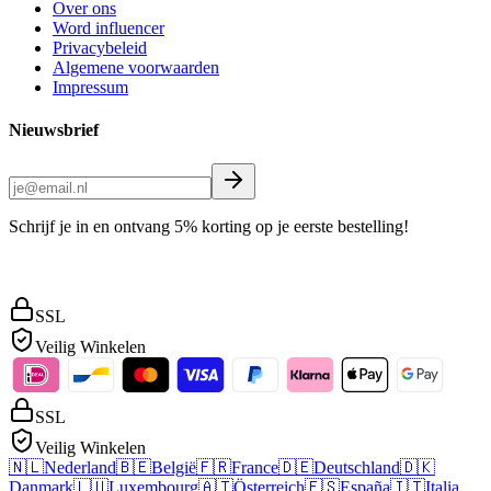
Over ons
Word influencer
Privacybeleid
Algemene voorwaarden
Impressum
Nieuwsbrief
Schrijf je in en ontvang 5% korting op je eerste bestelling!
SSL
Veilig Winkelen
SSL
Veilig Winkelen
🇳🇱
Nederland
🇧🇪
België
🇫🇷
France
🇩🇪
Deutschland
🇩🇰
Danmark
🇱🇺
Luxembourg
🇦🇹
Österreich
🇪🇸
España
🇮🇹
Italia