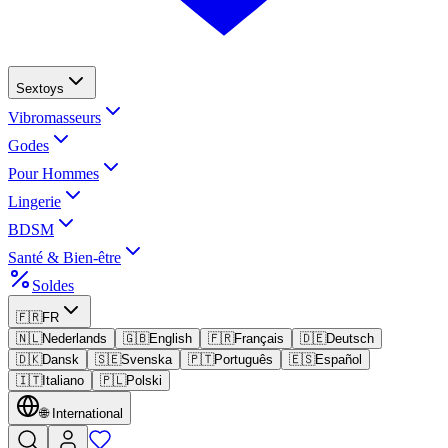
Sextoys
Vibromasseurs
Godes
Pour Hommes
Lingerie
BDSM
Santé & Bien-être
Soldes
🇫🇷
FR
🇳🇱
Nederlands
🇬🇧
English
🇫🇷
Français
🇩🇪
Deutsch
🇩🇰
Dansk
🇸🇪
Svenska
🇵🇹
Português
🇪🇸
Español
🇮🇹
Italiano
🇵🇱
Polski
🌐
International