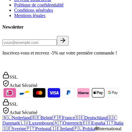
Politique de confidentialité
Conditions générales
Mentions légales
Newsletter
Inscrivez-vous et recevez -5% sur votre première commande !
SSL
Achat Sécurisé
SSL
Achat Sécurisé
🇳🇱
Nederland
🇧🇪
België
🇫🇷
France
🇩🇪
Deutschland
🇩🇰
Danmark
🇱🇺
Luxembourg
🇦🇹
Österreich
🇪🇸
España
🇮🇹
Italia
🇸🇪
Sverige
🇵🇹
Portugal
🇮🇪
Ireland
🇵🇱
Polska
🌐
International