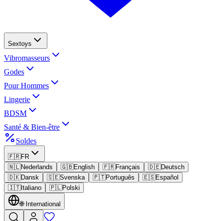
Sextoys
Vibromasseurs
Godes
Pour Hommes
Lingerie
BDSM
Santé & Bien-être
Soldes
🇫🇷
FR
🇳🇱
Nederlands
🇬🇧
English
🇫🇷
Français
🇩🇪
Deutsch
🇩🇰
Dansk
🇸🇪
Svenska
🇵🇹
Português
🇪🇸
Español
🇮🇹
Italiano
🇵🇱
Polski
🌐
International