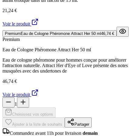
attrait érotique dans un flacon de 15 ml.
21,24 €
Voir le produit
Premium
Eau de Cologne Phéromone Attract Her 50 ml
46,74 €
Premium
Eau de Cologne Phéromone Attract Her 50 ml
Eau de cologne phéromone pour hommes conçue pour améliorer
l'attraction naturelle. Attract Her d'Eye of Love présente des notes
musquées avec des undertones de
46,74 €
Voir le produit
1
Choisissez vos options
Ajouter à la liste de souhaits
Partager
Commandez avant 11h pour livraison
demain