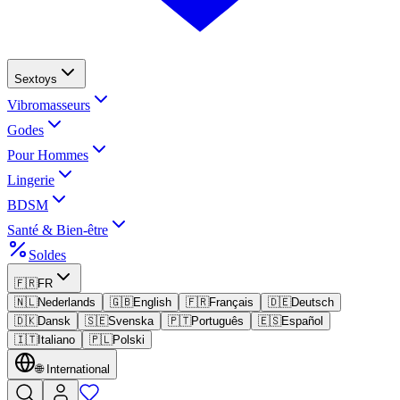
Sextoys
Vibromasseurs
Godes
Pour Hommes
Lingerie
BDSM
Santé & Bien-être
Soldes
🇫🇷
FR
🇳🇱
Nederlands
🇬🇧
English
🇫🇷
Français
🇩🇪
Deutsch
🇩🇰
Dansk
🇸🇪
Svenska
🇵🇹
Português
🇪🇸
Español
🇮🇹
Italiano
🇵🇱
Polski
🌐
International