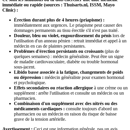
immédiate ou rapide (sources : Thuisarts.nl, ISSM, Mayo
Clinic) :
Érection durant plus de 4 heures (priapisme) :
immédiatement aux urgences. Le priapisme peut causer des
dommages permanents au tissu érectile s'il n'est pas traité.
Douleur, bleu ou violet, engourdissement du pénis
lors de
l'utilisation d'un anneau pénien : retrait immédiat et appel à un
médecin en cas de plaintes persistantes.
Problèmes d'érection persistants ou croissants
(plus de
quelques semaines) : médecin généraliste. Peut être un signe
de maladie cardiovasculaire, diabète ou trouble hormonal
sous-jacent.
Libido basse associée à la fatigue, changements de poids
ou dépression :
médecin généraliste pour examen hormonal
et psychologique.
Effets secondaires ou réaction allergique
à une crème ou un
supplément : arrête l'utilisation et consulte un médecin ou un
pharmacien.
Combinaison d'un supplément avec des nitrés ou des
médicaments cardiaques :
consulte toujours d'abord un
pharmacien ou un médecin en raison du risque de baisse
grave de la tension artérielle.
Avertissement :
Ceci est une information générale, pas un avis