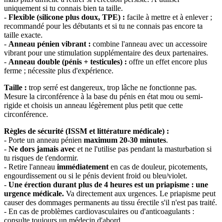
uniquement si tu connais bien ta taille.
-
Flexible (silicone plus doux, TPE) :
facile à mettre et à enlever ;
recommandé pour les débutants et si tu ne connais pas encore ta
taille exacte.
-
Anneau pénien vibrant :
combine l'anneau avec un accessoire
vibrant pour une stimulation supplémentaire des deux partenaires.
-
Anneau double (pénis + testicules) :
offre un effet encore plus
ferme ; nécessite plus d'expérience.
Taille :
trop serré est dangereux, trop lâche ne fonctionne pas.
Mesure la circonférence à la base du pénis en état mou ou semi-
rigide et choisis un anneau légèrement plus petit que cette
circonférence.
Règles de sécurité (ISSM et littérature médicale) :
- Porte un anneau pénien
maximum 20-30 minutes
.
-
Ne dors jamais avec
et ne l'utilise pas pendant la masturbation si
tu risques de t'endormir.
- Retire l'anneau
immédiatement
en cas de douleur, picotements,
engourdissement ou si le pénis devient froid ou bleu/violet.
-
Une érection durant plus de 4 heures est un priapisme : une
urgence médicale.
Va directement aux urgences. Le priapisme peut
causer des dommages permanents au tissu érectile s'il n'est pas traité.
- En cas de problèmes cardiovasculaires ou d'anticoagulants :
consulte toujours un médecin d'abord.