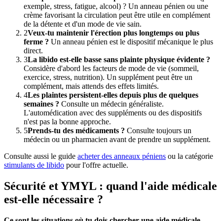
exemple, stress, fatigue, alcool) ? Un anneau pénien ou une
crème favorisant la circulation peut être utile en complément
de la détente et d'un mode de vie sain.
2
Veux-tu maintenir l'érection plus longtemps ou plus
ferme ?
Un anneau pénien est le dispositif mécanique le plus
direct.
3
La libido est-elle basse sans plainte physique évidente ?
Considère d'abord les facteurs de mode de vie (sommeil,
exercice, stress, nutrition). Un supplément peut être un
complément, mais attends des effets limités.
4
Les plaintes persistent-elles depuis plus de quelques
semaines ?
Consulte un médecin généraliste.
L'automédication avec des suppléments ou des dispositifs
n'est pas la bonne approche.
5
Prends-tu des médicaments ?
Consulte toujours un
médecin ou un pharmacien avant de prendre un supplément.
Consulte aussi le guide
acheter des anneaux péniens
ou la catégorie
stimulants de libido
pour l'offre actuelle.
Sécurité et YMYL : quand l'aide médicale
est-elle nécessaire ?
Ce sont les situations où tu dois chercher une aide médicale