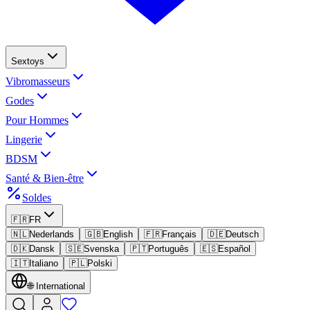
Sextoys
Vibromasseurs
Godes
Pour Hommes
Lingerie
BDSM
Santé & Bien-être
Soldes
🇫🇷
FR
🇳🇱
Nederlands
🇬🇧
English
🇫🇷
Français
🇩🇪
Deutsch
🇩🇰
Dansk
🇸🇪
Svenska
🇵🇹
Português
🇪🇸
Español
🇮🇹
Italiano
🇵🇱
Polski
🌐
International