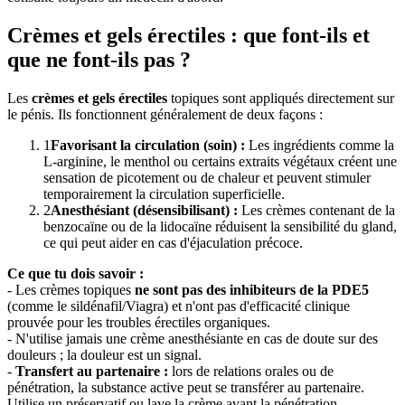
Crèmes et gels érectiles : que font-ils et
que ne font-ils pas ?
Les
crèmes et gels érectiles
topiques sont appliqués directement sur
le pénis. Ils fonctionnent généralement de deux façons :
1
Favorisant la circulation (soin) :
Les ingrédients comme la
L-arginine, le menthol ou certains extraits végétaux créent une
sensation de picotement ou de chaleur et peuvent stimuler
temporairement la circulation superficielle.
2
Anesthésiant (désensibilisant) :
Les crèmes contenant de la
benzocaïne ou de la lidocaïne réduisent la sensibilité du gland,
ce qui peut aider en cas d'éjaculation précoce.
Ce que tu dois savoir :
- Les crèmes topiques
ne sont pas des inhibiteurs de la PDE5
(comme le sildénafil/Viagra) et n'ont pas d'efficacité clinique
prouvée pour les troubles érectiles organiques.
- N'utilise jamais une crème anesthésiante en cas de doute sur des
douleurs ; la douleur est un signal.
-
Transfert au partenaire :
lors de relations orales ou de
pénétration, la substance active peut se transférer au partenaire.
Utilise un préservatif ou lave la crème avant la pénétration.