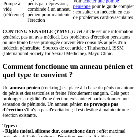
Voir
acheter une pompe
Pompe à
pénis par dépression,
pénienne
pour le guide complet
vide
combinée à un anneau
; consulter un médecin en cas
(référence)
pénien pour maintenir
de problèmes cardiovasculaires
l'érection
CONTENU SENSIBLE (YMYL) :
cet article est une information
générale, pas un avis médical. Les problèmes d'érection persistants
ou une libido basse prolongée doivent être consultés auprès d'un
médecin généraliste. Sources de cet article : Thuisarts.nl, ISSM
(International Society for Sexual Medicine), Mayo Clinic.
Comment fonctionne un anneau pénien et
quel type te convient ?
Un
anneau pénien
(cockring) est placé à la base du pénis ou autour
du pénis et des testicules et freine l'écoulement sanguin. Cela peut
prolonger la rigidité d'une érection existante et parfois donner une
sensation de plénitude. Un anneau pénien
ne provoque pas
d'érection
s'il n'y a pas d'excitation ; il est destiné à maintenir une
érection existante.
Types :
-
Rigide (métal, silicone dur, caoutchouc dur) :
effet maximal,
mais plus difficile à retirer si l'érection persiste. À utiliser