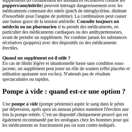
suppléments (et certainement les substances récréatives comme les
poppers/amylnitrite
) peuvent interagir dangereusement avec les
médicaments contenant des nitrés (patch de nitroglycérine, dinitrate
d'isosorbide pour l'angine de poitrine). La combinaison peut causer
une baisse grave de la tension artérielle.
Consulte toujours un
médecin ou un pharmacien
si tu prends des médicaments, en
particulier des médicaments cardiaques ou des antihypertenseurs,
avant de prendre un supplément. Ne combine jamais les substances
récréatives (poppers) avec des dispositifs ou des médicaments
érectiles.
Quand un supplément est-il utile ?
En cas de libido légère et situationnelle basse sans condition sous-
jacente, un supplément peut jouer un rôle de soutien (effet placebo et
utilisation apaisante non exclus). N'attends pas de résultats
spectaculaires ou rapides.
Pompe à vide : quand est-ce une option ?
Une
pompe à vide
(pompe pénienne) aspire le sang dans le pénis
par dépression, après quoi un anneau pénien maintient l'érection une
fois la pompe retirée. C'est un dispositif cliniquement prouvé qui est
également recommandé par les urologues chez les hommes pour qui
les médicaments ne fonctionnent pas ou sont contre-indiqués.