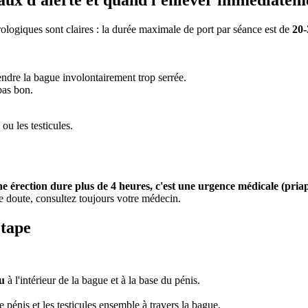
gnaux d'alerte et quand l'enlever immédiatem
rologiques sont claires : la durée maximale de port par séance est de
20-
ndre la bague involontairement trop serrée.
pas bon.
ou les testicules.
ne érection dure plus de 4 heures, c'est une urgence médicale (pri
 doute, consultez toujours votre médecin.
étape
au
à l'intérieur de la bague et à la base du pénis.
e pénis et les testicules ensemble à travers la bague.