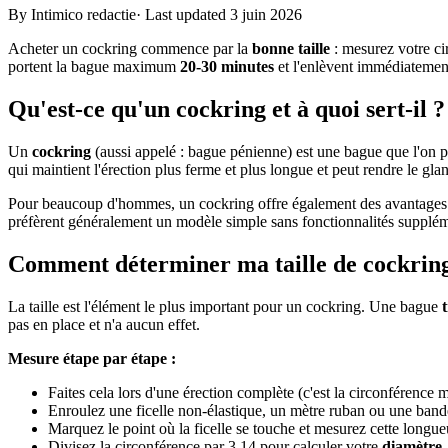
By Intimico redactie
·
Last updated 3 juin 2026
Acheter un cockring commence par la
bonne taille
: mesurez votre ci
portent la bague maximum
20-30 minutes
et l'enlèvent immédiatemen
Qu'est-ce qu'un cockring et à quoi sert-il ?
Un
cockring
(aussi appelé : bague pénienne) est une bague que l'on po
qui maintient l'érection plus ferme et plus longue et peut rendre le gla
Pour beaucoup d'hommes, un cockring offre également des avantages sup
préfèrent généralement un modèle simple sans fonctionnalités suppléme
Comment déterminer ma taille de cockrin
La taille est l'élément le plus important pour un cockring. Une bague
pas en place et n'a aucun effet.
Mesure étape par étape :
Faites cela lors d'une érection complète (c'est la circonférence
Enroulez une ficelle non-élastique, un mètre ruban ou une band
Marquez le point où la ficelle se touche et mesurez cette longueu
Divisez la circonférence par 3,14 pour calculer votre
diamètre
.