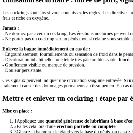
Utilisation sécuritaire : durée de port, si
Les cockrings sont sûrs si vous connaissez les règles. Les directives u
frais et riche en oxygène.
Jamais :
- Ne dormez pas avec un cockring. Les érections nocturnes peuvent re
- Ne portez pas un cockring sur un pénis mou si cela ne vous semble 
Enlevez la bague immédiatement en cas de :
- Engourdissement, fourmillements ou sensation de froid dans le pénis 
- Décoloration inhabituelle : une teinte très pâle ou bleu-violet foncé.
- Gonflement visible ou marque de pression.
- Douleur persistante.
Ces signaux peuvent indiquer une circulation sanguine entravée.
Si u
traitement causer des dommages permanents au tissu pénien. En cas de
Mettre et enlever un cockring : étape par 
Mise en place :
1
Appliquez une
quantité généreuse de lubrifiant à base d'e
2
Faites cela lors d'une
érection partielle ou complète
.
3
Glissez la bague sur le gland vers la base du pénis, ou passez l