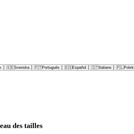
k
🇸🇪
Svenska
🇵🇹
Português
🇪🇸
Español
🇮🇹
Italiano
🇵🇱
Polsk
au des tailles