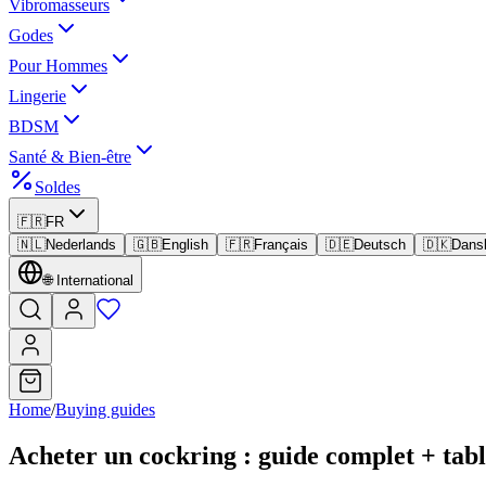
Vibromasseurs
Godes
Pour Hommes
Lingerie
BDSM
Santé & Bien-être
Soldes
🇫🇷
FR
🇳🇱
Nederlands
🇬🇧
English
🇫🇷
Français
🇩🇪
Deutsch
🇩🇰
Dans
🌐
International
Home
/
Buying guides
Acheter un cockring : guide complet + table